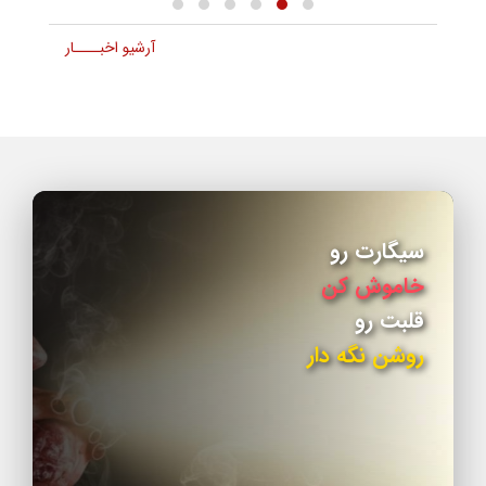
آرشیو اخبــــار
سیگارت
رو
خاموش کن
قلبت
رو
روشن نگه دار